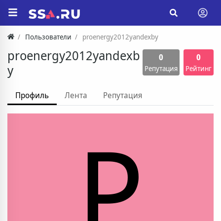
Пользователи
proenergy2012yandexby
proenergy2012yandexb
0
0
y
Репутация
Рейтинг
Профиль
Лента
Репутация
P