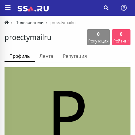
Пользователи
proectymailru
0
0
proectymailru
Репутация
Рейтинг
Профиль
Лента
Репутация
P