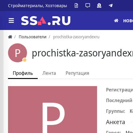
Стройматериалы, Хозтовары
НОВ
Пользователи
prochistka-zasoryandexru
P
prochistka-zasoryandex
Профиль
Лента
Репутация
P
Регистраци
Последний 
Группы:
К
Анкета
Город:
Мо