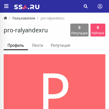
Пользователи
pro-ralyandexru
0
0
pro-ralyandexru
Репутация
Рейтинг
Профиль
Лента
Репутация
P