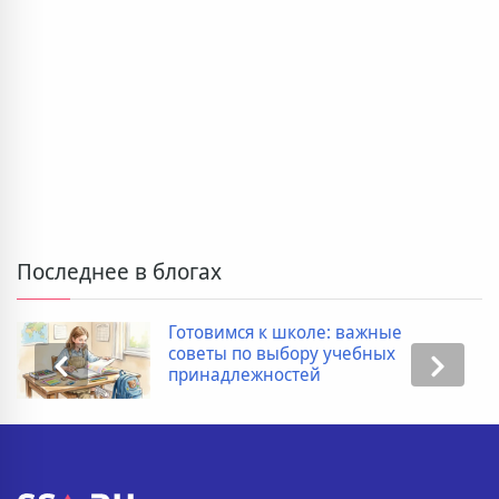
Последнее в блогах
мся к школе: важные
Дополнит
 по выбору учебных
покупке 
длежностей
список