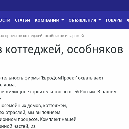
ОСТИ
СТАТЬИ
КОМПАНИИ
ОБЪЯВЛЕНИЯ
ТОВАРЫ
ых проектов коттеджей, особняков и гаражей
в коттеджей, особняков
ятельность фирмы 'ЕвроДомПроект' охватывает
е дома,
е жилищное строительство по всей России. В нашем
м
носемейных домов, коттеджей,
сех отраслей, мы выполняем
ионном процессе. Комплект нашей
онной частей, из