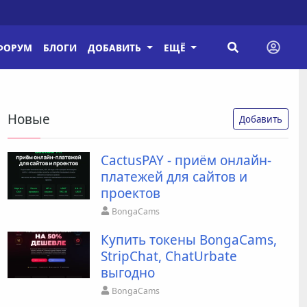
ФОРУМ
БЛОГИ
ДОБАВИТЬ
ЕЩЁ
Новые
Добавить
CactusPAY - приём онлайн-
платежей для сайтов и
проектов
BongaCams
Купить токены BongaCams,
StripChat, ChatUrbate
выгодно
BongaCams