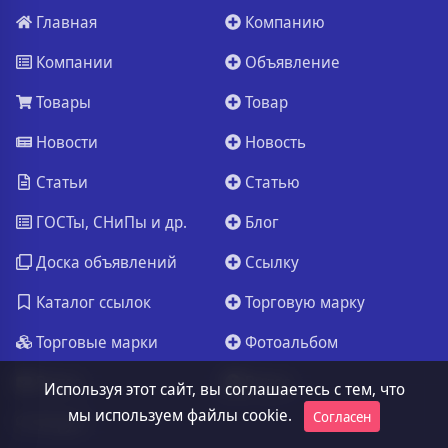
Главная
Компанию
Компании
Объявление
Товары
Товар
Новости
Новость
Статьи
Статью
ГОСТы, СНиПы и др.
Блог
Доска объявлений
Ссылку
Каталог ссылок
Торговую марку
Торговые марки
Фотоальбом
Видео
Видео
Используя этот сайт, вы соглашаетесь с тем, что
мы используем файлы cookie.
Согласен
Форум