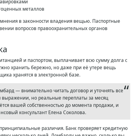
равировками
гоценных металлов
сомнения в законности владения вещью. Паспортные
овении вопросов правоохранительных органов
ка
витанцией и паспортом, выплачивает всю сумму долга с
жно хранить бережно, но даже при её утере вещь
щика хранятся в электронной базе.
омбард — внимательно читать договор и уточнять все
м выражении, но реальные переплаты за месяц
ётся вашей собственностью до момента продажи, и
ансовый консультант Елена Соколова.
принципиальные различия. Банк проверяет кредитную
аявку несколько дней. Ломбарду не важно, сколько вы