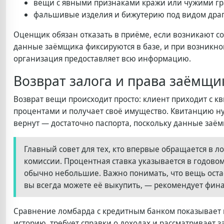
вещи с явными признаками кражи или чужими г
фальшивые изделия и бижутерию под видом дра
Оценщик обязан отказать в приёме, если возникают 
данные заёмщика фиксируются в базе, и при возникн
организация предоставляет всю информацию.
Возврат залога и права заёмщи
Возврат вещи происходит просто: клиент приходит с к
процентами и получает своё имущество. Квитанцию ну
вернут — достаточно паспорта, поскольку данные заём
Главный совет для тех, кто впервые обращается в л
комиссии. Процентная ставка указывается в годово
обычно небольшие. Важно понимать, что вещь оста
вы всегда можете её выкупить, — рекомендует фин
Сравнение ломбарда с кредитным банком показывает 
историю, требует справки о доходах и рассматривает з