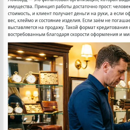
имущества. Принцип работы достаточно прост: челове
стоимость, и клиент получает деньги на руки, а если 
вес, клеймо и состояние изделия. Если заём не погаша
выставляется на продажу. Такой формат кредитования с
востребованным благодаря скорости оформления и ми