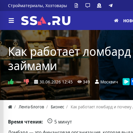
Стройматериалы, Хозтовары
НОВ
Как работает ломбар
займами
—
30.06.2026
12:45
349
Москвич
Лента блогов
Бизнес
Как работает ломбард и почем
Время чтения:
5 минут
Ломбард — это финансовая организация, которая выда