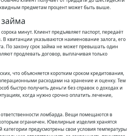
 Обычно клиент получает от тридцати до шестидесяти
ликвидным предметам процент может быть выше.
 займа
сорока минут. Клиент предъявляет паспорт, передаёт
. В квитанции указываются наименование залога, его
ата. По закону срок займа не может превышать один
оляют продлевать договор, выплачивая только
ких, что объясняется коротким сроком кредитования,
 операционными расходами на хранение и оценку. Тем
соб быстро получить деньги без справок о доходах и
итуациях, когда нужно срочно оплатить лечение,
 ответственности ломбарда. Вещи помещаются в
 которым ограничен. Ювелирные изделия хранятся
ой категории предусмотрены свои условия температуры