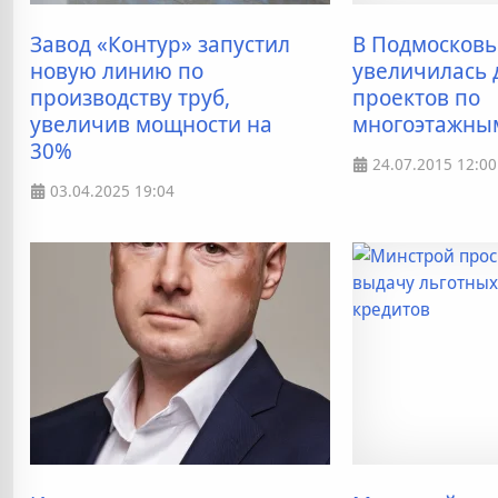
Завод «Контур» запустил
В Подмосковь
новую линию по
увеличилась 
производству труб,
проектов по
увеличив мощности на
многоэтажны
30%
24.07.2015
12:00
03.04.2025
19:04