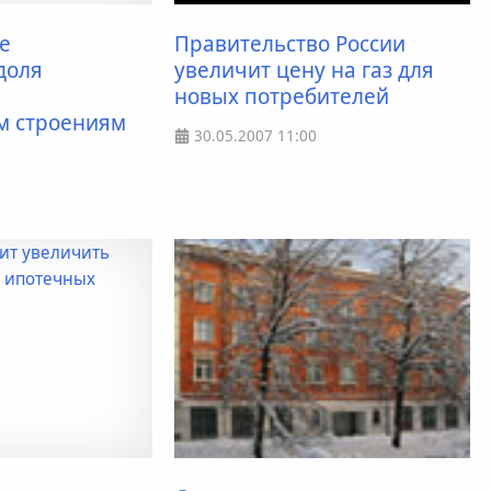
е
Правительство России
доля
увеличит цену на газ для
новых потребителей
м строениям
30.05.2007
11:00