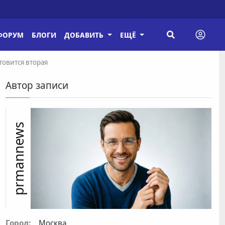
ФОРУМ
БЛОГИ
ДОБАВИТЬ
ЕЩЁ
товится вторая
Автор записи
prmannews
Город:
Москва