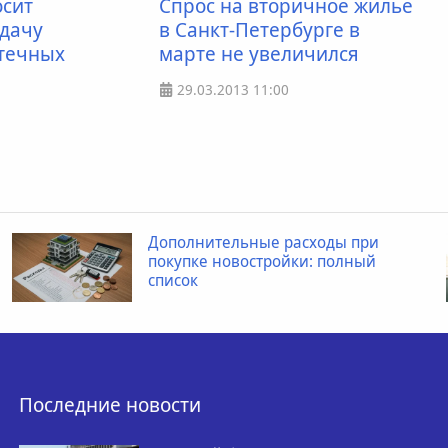
осит
Спрос на вторичное жилье
дачу
в Санкт-Петербурге в
течных
марте не увеличился
29.03.2013
11:00
Когда ребенку необходимо
провести рентген пищевода
Последние новости