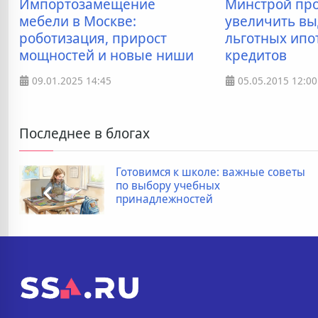
Импортозамещение
Минстрой пр
мебели в Москве:
увеличить вы
роботизация, прирост
льготных ипо
мощностей и новые ниши
кредитов
09.01.2025
14:45
05.05.2015
12:00
Последнее в блогах
советы
Дополнительные расходы при
покупке новостройки: полный
список