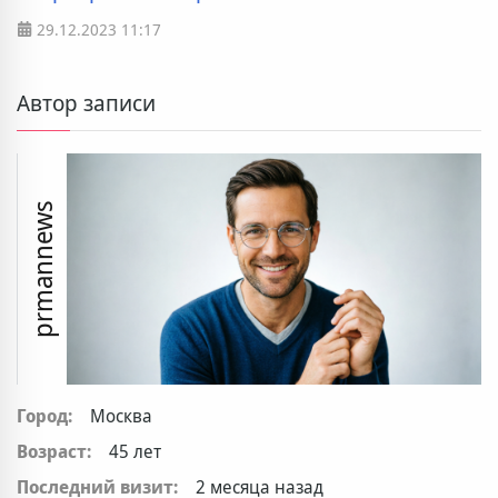
29.12.2023
11:17
Автор записи
prmannews
Город:
Москва
Возраст:
45 лет
Последний визит:
2 месяца назад