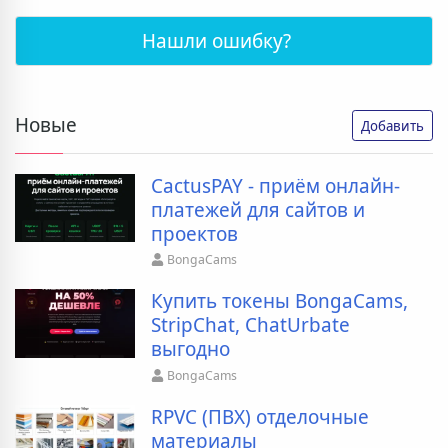
Нашли ошибку?
Новые
Добавить
CactusPAY - приём онлайн-
платежей для сайтов и
проектов
BongaCams
Купить токены BongaCams,
StripChat, ChatUrbate
выгодно
BongaCams
RPVC (ПВХ) отделочные
материалы