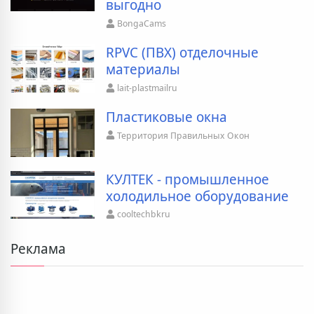
выгодно
BongaCams
RPVC (ПВХ) отделочные
материалы
lait-plastmailru
Пластиковые окна
Территория Правильных Окон
КУЛТЕК - промышленное
холодильное оборудование
cooltechbkru
Реклама