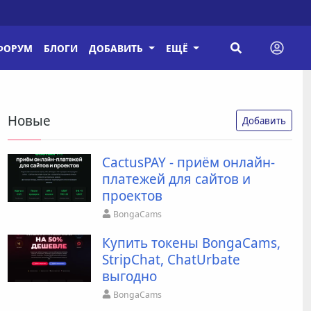
ФОРУМ
БЛОГИ
ДОБАВИТЬ
ЕЩЁ
Новые
Добавить
CactusPAY - приём онлайн-
платежей для сайтов и
проектов
BongaCams
Купить токены BongaCams,
StripChat, ChatUrbate
выгодно
BongaCams