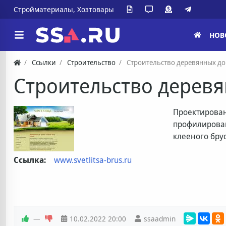
Стройматериалы, Хозтовары
НОВ
Ссылки
Строительство
Строительство деревянных д
Строительство дерев
Проектирован
профилирова
клееного брус
Ссылка:
www.svetlitsa-brus.ru
—
10.02.2022
20:00
ssaadmin