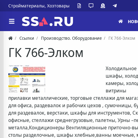
Стройматериалы, Хозтовары
НОВ
Ссылки
Производство. Оборудование
ГК 766-Элком
ГК 766-Элком
Холодильное 
шкафы, холо
камеры, холо
витрины
прилавки металлические, торговые стеллажи для мага
для офиса, раздевалок и рабочих цехов , сумочницы,
для раздевалок, верстаки, шкафы для инструментов, С
офисные, стеллажи среднегрузовые, палетны, Урны –п
металла,Кондиционеры Вентиляционные приточно-выт
столы разделочные, шкафы хлебные,ванны моечные, м