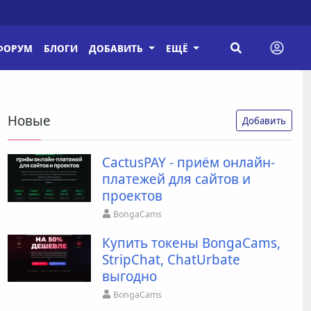
ФОРУМ
БЛОГИ
ДОБАВИТЬ
ЕЩЁ
Новые
Добавить
CactusPAY - приём онлайн-
платежей для сайтов и
проектов
BongaCams
Купить токены BongaCams,
StripChat, ChatUrbate
выгодно
BongaCams