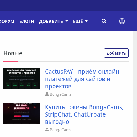
ФОРУМ
БЛОГИ
ДОБАВИТЬ
ЕЩЁ
Новые
Добавить
CactusPAY - приём онлайн-
платежей для сайтов и
проектов
BongaCams
Купить токены BongaCams,
StripChat, ChatUrbate
выгодно
BongaCams