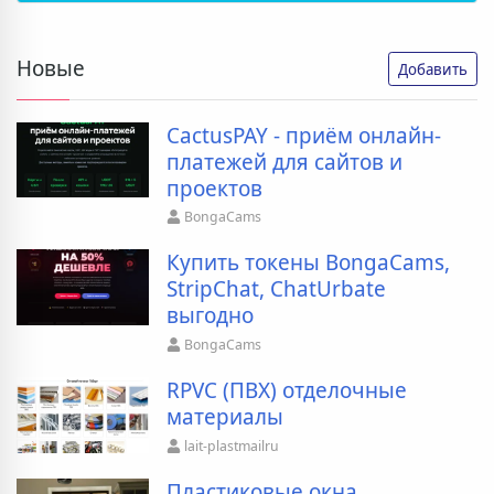
Новые
Добавить
CactusPAY - приём онлайн-
платежей для сайтов и
проектов
BongaCams
Купить токены BongaCams,
StripChat, ChatUrbate
выгодно
BongaCams
RPVC (ПВХ) отделочные
материалы
lait-plastmailru
Пластиковые окна