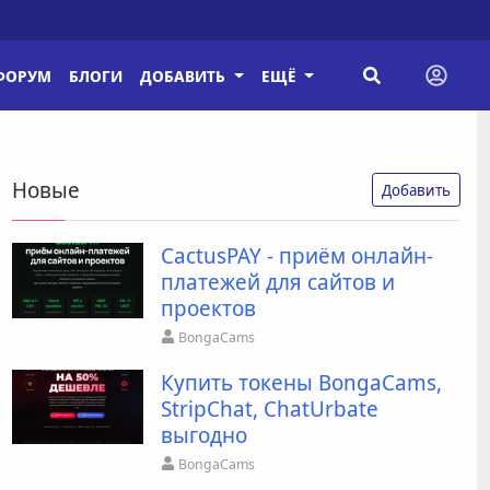
ФОРУМ
БЛОГИ
ДОБАВИТЬ
ЕЩЁ
Новые
Добавить
CactusPAY - приём онлайн-
платежей для сайтов и
проектов
BongaCams
Купить токены BongaCams,
StripChat, ChatUrbate
выгодно
BongaCams