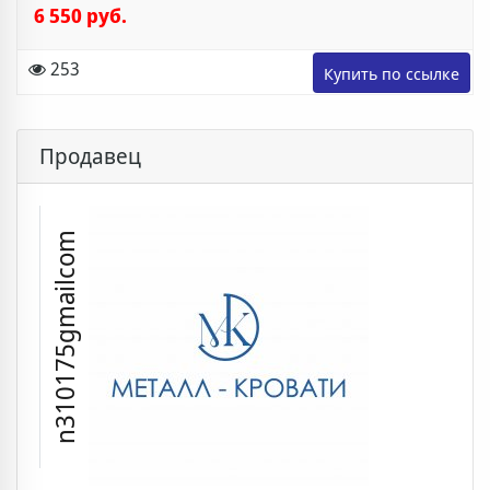
6 550 руб.
253
Продавец
n310175gmailcom