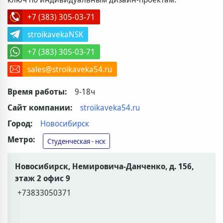
+7 (383) 305-03-71
stroikavekaNSK
+7 (383) 305-03-71
sales@stroikaveka54.ru
Время работы:
9-18ч
Сайт компании:
stroikaveka54.ru
Город:
Новосибирск
Метро:
Студенческая - нск
Новосибирск, Немировича-Данченко, д. 156,
этаж 2 офис 9
+73833050371