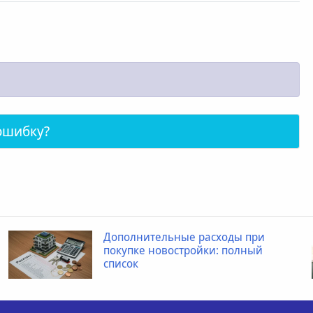
ошибку?
Когда ребенку необходимо
провести рентген пищевода