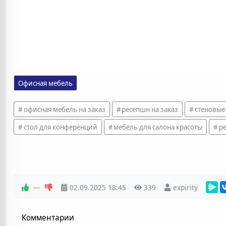
Офисная мебель
офисная мебель на заказ
ресепшн на заказ
стеновые
стол для конференций
мебель для салона красоты
р
—
02.09.2025
18:45
339
expirity
Комментарии