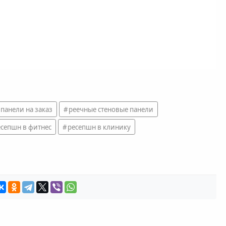
 панели на заказ
реечные стеновые панели
есепшн в фитнес
ресепшн в клинику