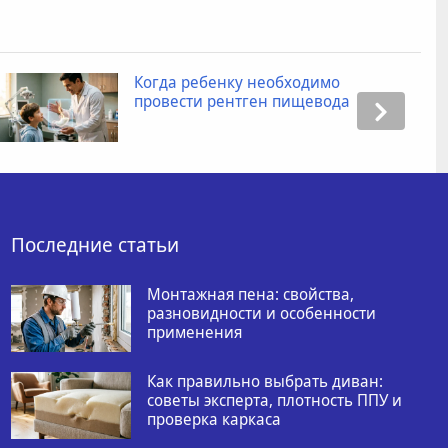
необходимо
Промокоды для Ян
ен пищевода
как получить скидк
товаров?
Последние статьи
Монтажная пена: свойства,
разновидности и особенности
применения
Как правильно выбрать диван:
советы эксперта, плотность ППУ и
проверка каркаса