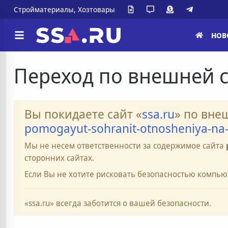
Стройматериалы, Хозтовары
НОВ
Переход по внешней 
Вы покидаете сайт «
ssa.ru
» по вне
pomogayut-sohranit-otnosheniya-na-
Мы не несем ответственности за содержимое сайта
сторонних сайтах.
Если Вы не хотите рисковать безопасностью компью
«ssa.ru» всегда заботится о вашей безопасности.