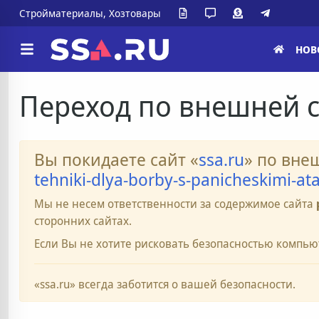
Стройматериалы, Хозтовары
НОВ
Переход по внешней 
Вы покидаете сайт «
ssa.ru
» по вне
tehniki-dlya-borby-s-panicheskimi-at
Мы не несем ответственности за содержимое сайта
сторонних сайтах.
Если Вы не хотите рисковать безопасностью компью
«ssa.ru» всегда заботится о вашей безопасности.