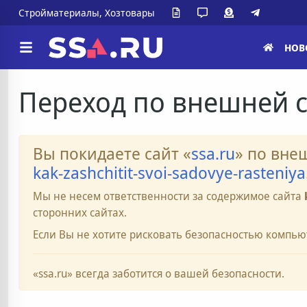
Стройматериалы, Хозтовары
НОВ
Переход по внешней 
Вы покидаете сайт «
ssa.ru
» по вне
kak-zashchitit-svoi-sadovye-rasteniya
Мы не несем ответственности за содержимое сайта
сторонних сайтах.
Если Вы не хотите рисковать безопасностью компью
«ssa.ru» всегда заботится о вашей безопасности.