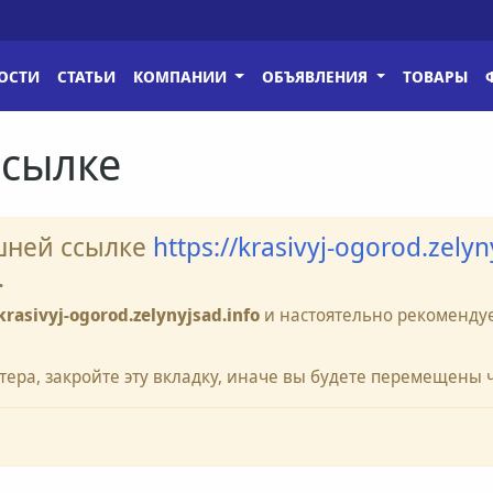
ОСТИ
СТАТЬИ
КОМПАНИИ
ОБЪЯВЛЕНИЯ
ТОВАРЫ
ссылке
шней ссылке
https://krasivyj-ogorod.zely
.
krasivyj-ogorod.zelynyjsad.info
и настоятельно рекоменд
тера, закройте эту вкладку, иначе вы будете перемещены 